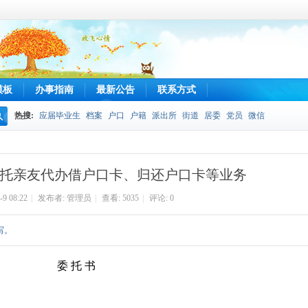
模板
办事指南
最新公告
联系方式
热搜:
应届毕业生
档案
户口
户籍
派出所
街道
居委
党员
微信
搜
索
托亲友代办借户口卡、归还户口卡等业务
-9 08:22
|
发布者:
管理员
|
查看:
5035
|
评论: 0
写。
委
托
书