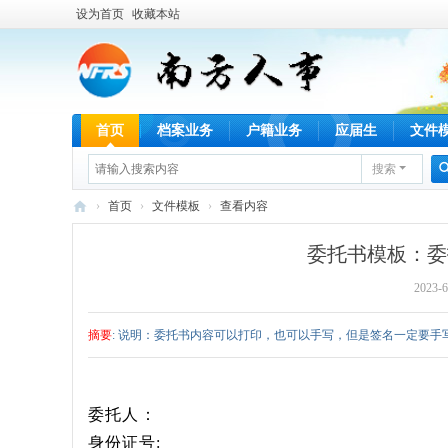
设为首页
收藏本站
首页
档案业务
户籍业务
应届生
文件
搜索
›
首页
›
文件模板
›
查看内容
广
委托书模板：委
州
2023-6
南
方
摘要
: 说明：委托书内容可以打印，也可以手写，但是签名一定要手
人
事
委托人：
身份证号
: