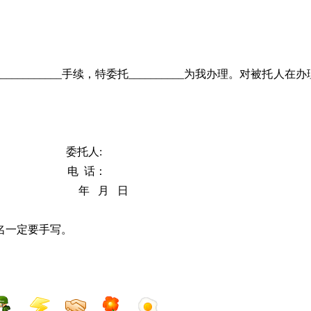
____________
手续，
特委托
__________
为我办理
。
对被托人
在
办
。
委托人
:
电
话：
年
月
日
名一定要手写。