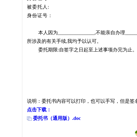
被委托人
:
身份证号
：
本人
因为
_______________
,
不能亲自
办理
____
所
涉及的有关手续
,
我均予以认可
。
委托期限
:
自签字之日起至上述事项办完为止
说明：委托书内容可以打印，也可以手写，但是签
点击下载：
委托书（通用版）.doc